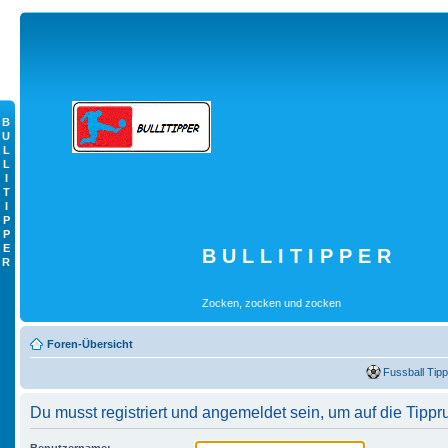
B
U
L
L
I
T
I
P
P
E
B U L L I T I P P E R
R
Zocken, zocken und zocken
Foren-Übersicht
Fussball Tipp
Du musst registriert und angemeldet sein, um auf die Tippr