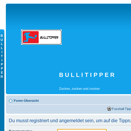
B
U
L
L
I
T
I
P
P
E
B U L L I T I P P E R
R
Zocken, zocken und zocken
Foren-Übersicht
Fussball Tipp
Du musst registriert und angemeldet sein, um auf die Tippr