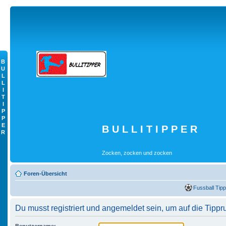
B
U
L
L
I
T
I
P
P
E
B U L L I T I P P E R
R
Zocken, zocken und zocken
Foren-Übersicht
Fussball Tipp
Du musst registriert und angemeldet sein, um auf die Tippr