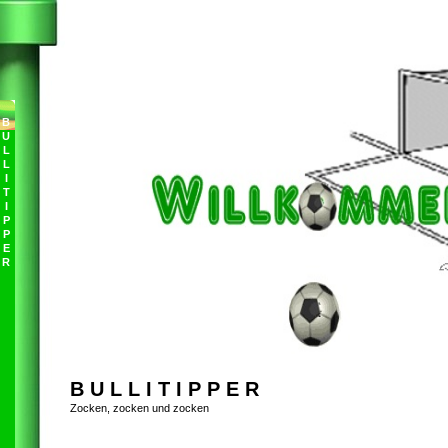
B
U
L
L
I
T
I
P
P
E
R
B U L L I T I P P E R
Zocken, zocken und zocken