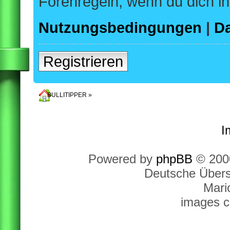
Forenregeln, wenn du dich i
Nutzungsbedingungen
|
Da
Registrieren
BULLITIPPER
»
Foren-Übersicht
I
Powered by
phpBB
© 2000
Deutsche Über
Mari
images c