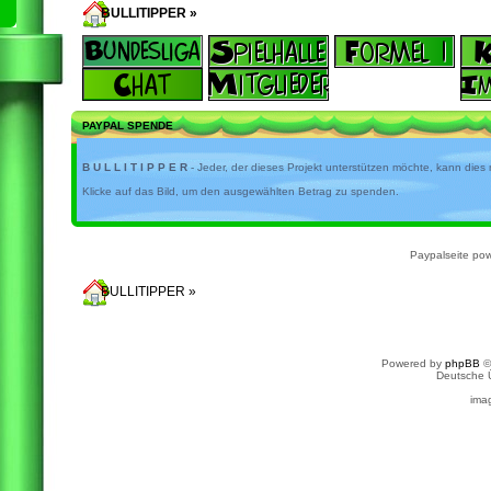
BULLITIPPER
»
Foren-Übersicht
PAYPAL SPENDE
B U L L I T I P P E R
- Jeder, der dieses Projekt unterstützen möchte, kann dies 
Klicke auf das Bild, um den ausgewählten Betrag zu spenden.
Paypalseite po
BULLITIPPER
»
Foren-Übersicht
Powered by
phpBB
©
Deutsche 
ima