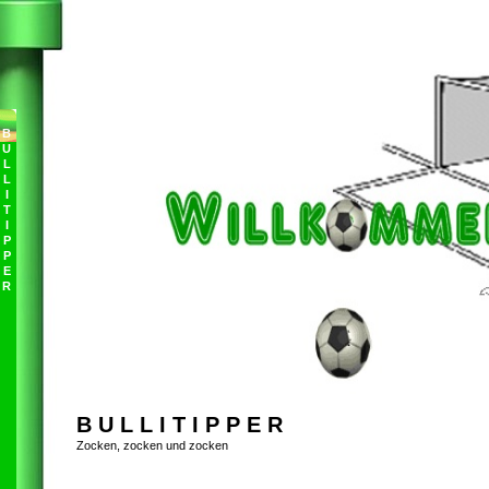
B
U
L
L
I
T
I
P
P
E
R
B U L L I T I P P E R
Zocken, zocken und zocken